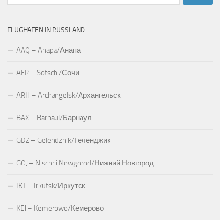
nach:
FLUGHÄFEN IN RUSSLAND
AAQ – Anapa/Анапа
AER – Sotschi/Сочи
ARH – Archangelsk/Архангельск
BAX – Barnaul/Барнаул
GDZ – Gelendzhik/Геленджик
GOJ – Nischni Nowgorod/Нижний Новгород
IKT – Irkutsk/Иркутск
KEJ – Kemerowo/Кемерово