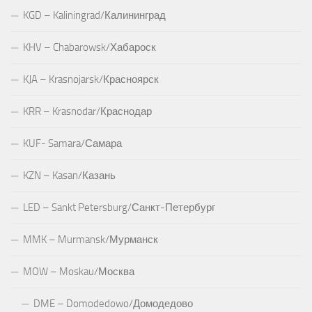
KGD – Kaliningrad/Калининград
KHV – Chabarowsk/Хабароск
KJA – Krasnojarsk/Красноярск
KRR – Krasnodar/Краснодар
KUF- Samara/Самара
KZN – Kasan/Казань
LED – Sankt Petersburg/Санкт-Петербург
MMK – Murmansk/Мурманск
MOW – Moskau/Москва
DME – Domodedowo/Домодедово