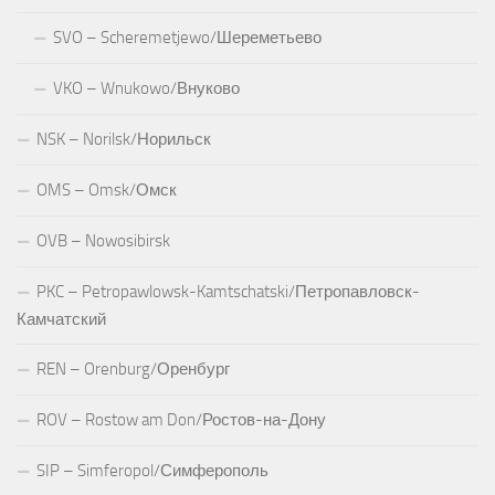
SVO – Scheremetjewo/Шереметьево
VKO – Wnukowo/Внуково
NSK – Norilsk/Норильск
OMS – Omsk/Омск
OVB – Nowosibirsk
PKC – Petropawlowsk-Kamtschatski/Петропавловск-
Камчатский
REN – Orenburg/Оренбург
ROV – Rostow am Don/Ростов-на-Дону
SIP – Simferopol/Симферополь