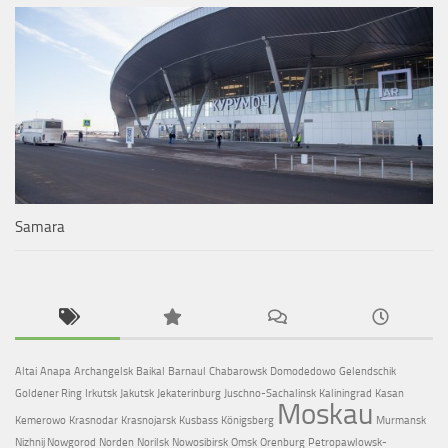
Samara
Altai
Anapa
Archangelsk
Baikal
Barnaul
Chabarowsk
Domodedowo
Gelendschik
Goldener Ring
Irkutsk
Jakutsk
Jekaterinburg
Juschno-Sachalinsk
Kaliningrad
Kasan
Moskau
Kemerowo
Krasnodar
Krasnojarsk
Kusbass
Königsberg
Murmansk
Nizhnij Nowgorod
Norden
Norilsk
Nowosibirsk
Omsk
Orenburg
Petropawlowsk-