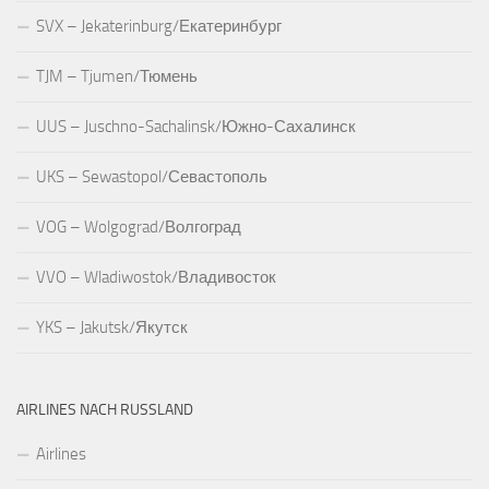
SVX – Jekaterinburg/Екатеринбург
TJM – Tjumen/Тюмень
UUS – Juschno-Sachalinsk/Южно-Сахалинск
UKS – Sewastopol/Севастополь
VOG – Wolgograd/Волгоград
VVO – Wladiwostok/Владивосток
YKS – Jakutsk/Якутск
AIRLINES NACH RUSSLAND
Airlines