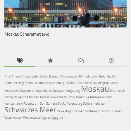
Moskau Scheremetjewo
Altai
Anapa
Archangelsk
Baikal
Barnaul
Chabarowsk
Domodedowo
Gelendschik
Goldener Ring
Irkutsk
Jakutsk
Jekaterinburg
Juschno-Sachalinsk
Kaliningrad
Kasan
Moskau
Kemerowo
Krasnodar
Krasnojarsk
Kusbass
Königsberg
Murmansk
Nizhnij Nowgorod
Norden
Norilsk
Nowosibirsk
Omsk
Orenburg
Petropawlowsk-
Kamtschatski
Rostow am Don
Samara
Sankt Petersburg
Scheremetjewo
Schwarzes Meer
Sewastopol
Sibirien
Simferopol
Sotschi
Tjumen
Wladiwostok
Wnukowo
Wolga
Wolgograd