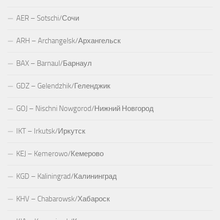
AER – Sotschi/Сочи
ARH – Archangelsk/Архангельск
BAX – Barnaul/Барнаул
GDZ – Gelendzhik/Геленджик
GOJ – Nischni Nowgorod/Нижний Новгород
IKT – Irkutsk/Иркутск
KEJ – Kemerowo/Кемерово
KGD – Kaliningrad/Калининград
KHV – Chabarowsk/Хабароск