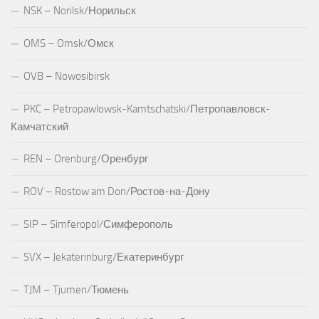
NSK – Norilsk/Норильск
OMS – Omsk/Омск
OVB – Nowosibirsk
PKC – Petropawlowsk-Kamtschatski/Петропавловск-
Камчатский
REN – Orenburg/Оренбург
ROV – Rostow am Don/Ростов-на-Дону
SIP – Simferopol/Симферополь
SVX – Jekaterinburg/Екатеринбург
TJM – Tjumen/Тюмень