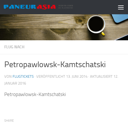
Zum Inhalt springen
FLUG NACH
Petropawlowsk-Kamtschatski
VON
FLUGTICKETS
· VERÖFFENTLICHT
13. JUNI 2014
· AKTUALISIERT
12.
JANUAR 2016
Petropawlowsk-Kamtschatski
SHARE