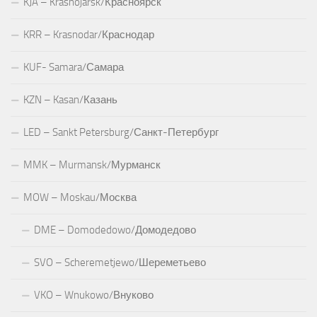
KJA – Krasnojarsk/Красноярск
KRR – Krasnodar/Краснодар
KUF- Samara/Самара
KZN – Kasan/Казань
LED – Sankt Petersburg/Санкт-Петербург
MMK – Murmansk/Мурманск
MOW – Moskau/Москва
DME – Domodedowo/Домодедово
SVO – Scheremetjewo/Шереметьево
VKO – Wnukowo/Внуково