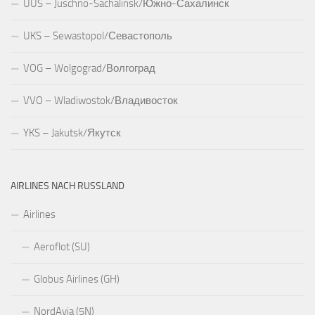
UUS – Juschno-Sachalinsk/Южно-Сахалинск
UKS – Sewastopol/Севастополь
VOG – Wolgograd/Волгоград
VVO – Wladiwostok/Владивосток
YKS – Jakutsk/Якутск
AIRLINES NACH RUSSLAND
Airlines
Aeroflot (SU)
Globus Airlines (GH)
NordAvia (5N)