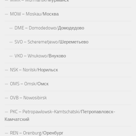
MOW – Moskau/Москва
DME – Domodedowo/Домодедово
SVO – Scheremetjewo/Шереметьево
VKO – Wnukowo/Внуково
NSK – Norilsk/Норильск
OMS – Omsk/Омск
OVB – Nowosibirsk
PKC – Petropawlowsk-Kamtschatski/Петропавловск-
Камчатский
REN – Orenburg/Оренбург