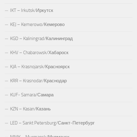
IKT – Irkutsk/Иркутск
KEJ – Kemerowo/Кемерово
KGD – Kaliningrad/Калининград
KHV – Chabarowsk/Хабароск
KJA – Krasnojarsk/Красноярск
KRR – Krasnodar/Краснодар
KUF- Samara/Самара
KZN – Kasan/Казань
LED – Sankt Petersburg/Санкт-Петербург
MMK – Murmansk/Мурманск