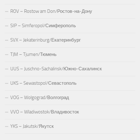
ROV – Rostow am Don/Ростов-на-Дону
SIP – Simferopol/Симферополь
SVX – Jekaterinburg/Екатеринбург
TJM – Tjumen/Тюмень
UUS – Juschno-Sachalinsk/Южно-Сахалинск
UKS – Sewastopol/Севастополь
VOG – Wolgograd/Волгоград
VVO – Wladiwostok/Владивосток
YKS – Jakutsk/Якутск