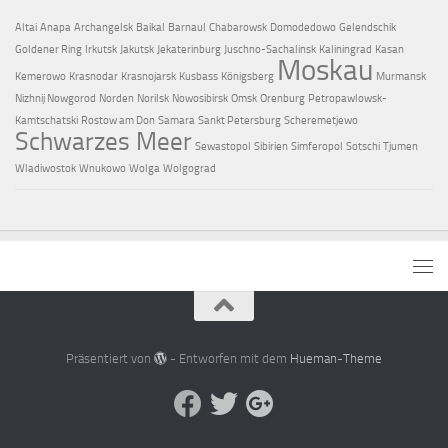
Altai
Anapa
Archangelsk
Baikal
Barnaul
Chabarowsk
Domodedowo
Gelendschik
Goldener Ring
Irkutsk
Jakutsk
Jekaterinburg
Juschno-Sachalinsk
Kaliningrad
Kasan
Moskau
Kemerowo
Krasnodar
Krasnojarsk
Kusbass
Königsberg
Murmansk
Nizhnij Nowgorod
Norden
Norilsk
Nowosibirsk
Omsk
Orenburg
Petropawlowsk-
Kamtschatski
Rostow am Don
Samara
Sankt Petersburg
Scheremetjewo
Schwarzes Meer
Sewastopol
Sibirien
Simferopol
Sotschi
Tjumen
Wladiwostok
Wnukowo
Wolga
Wolgograd
Präsentiert von
- Entworfen mit dem
Hueman-Theme