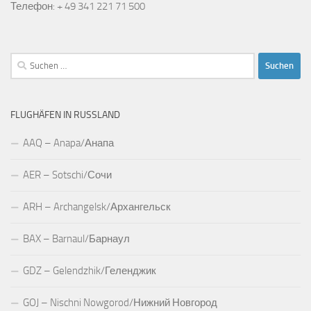
Телефон: + 49 341 221 71 500
Suchen
nach:
FLUGHÄFEN IN RUSSLAND
AAQ – Anapa/Анапа
AER – Sotschi/Сочи
ARH – Archangelsk/Архангельск
BAX – Barnaul/Барнаул
GDZ – Gelendzhik/Геленджик
GOJ – Nischni Nowgorod/Нижний Новгород