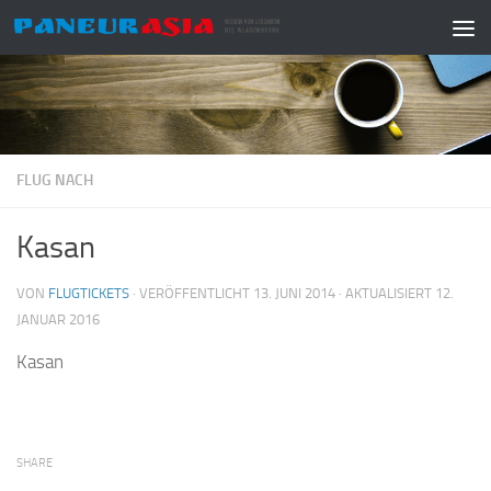
Zum Inhalt springen
FLUG NACH
Kasan
VON
FLUGTICKETS
· VERÖFFENTLICHT
13. JUNI 2014
· AKTUALISIERT
12.
JANUAR 2016
Kasan
SHARE