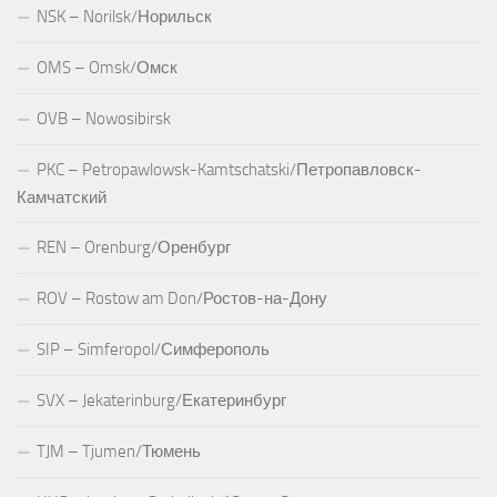
NSK – Norilsk/Норильск
OMS – Omsk/Омск
OVB – Nowosibirsk
PKC – Petropawlowsk-Kamtschatski/Петропавловск-
Камчатский
REN – Orenburg/Оренбург
ROV – Rostow am Don/Ростов-на-Дону
SIP – Simferopol/Симферополь
SVX – Jekaterinburg/Екатеринбург
TJM – Tjumen/Тюмень