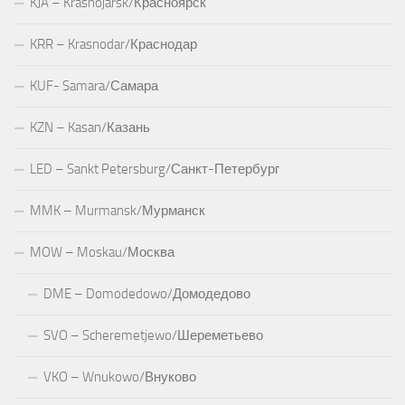
KJA – Krasnojarsk/Красноярск
KRR – Krasnodar/Краснодар
KUF- Samara/Самара
KZN – Kasan/Казань
LED – Sankt Petersburg/Санкт-Петербург
MMK – Murmansk/Мурманск
MOW – Moskau/Москва
DME – Domodedowo/Домодедово
SVO – Scheremetjewo/Шереметьево
VKO – Wnukowo/Внуково