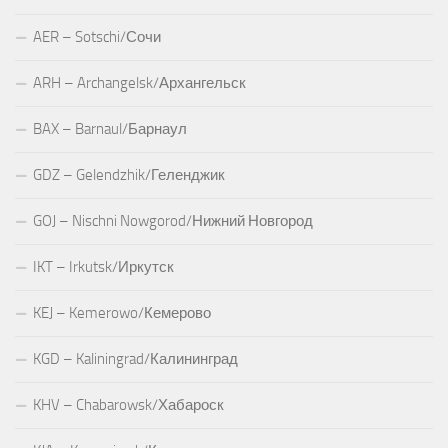
AER – Sotschi/Сочи
ARH – Archangelsk/Архангельск
BAX – Barnaul/Барнаул
GDZ – Gelendzhik/Геленджик
GOJ – Nischni Nowgorod/Нижний Новгород
IKT – Irkutsk/Иркутск
KEJ – Kemerowo/Кемерово
KGD – Kaliningrad/Калининград
KHV – Chabarowsk/Хабароск