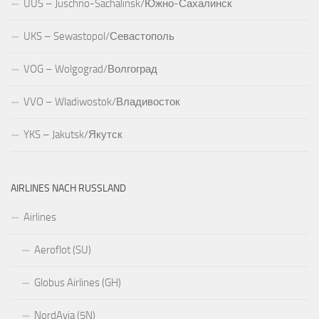
UUS – Juschno-Sachalinsk/Южно-Сахалинск
UKS – Sewastopol/Севастополь
VOG – Wolgograd/Волгоград
VVO – Wladiwostok/Владивосток
YKS – Jakutsk/Якутск
AIRLINES NACH RUSSLAND
Airlines
Aeroflot (SU)
Globus Airlines (GH)
NordAvia (5N)