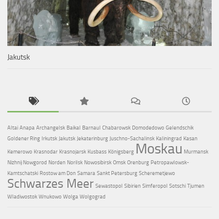
Jakutsk
Altai
Anapa
Archangelsk
Baikal
Barnaul
Chabarowsk
Domodedowo
Gelendschik
Goldener Ring
Irkutsk
Jakutsk
Jekaterinburg
Juschno-Sachalinsk
Kaliningrad
Kasan
Moskau
Kemerowo
Krasnodar
Krasnojarsk
Kusbass
Königsberg
Murmansk
Nizhnij Nowgorod
Norden
Norilsk
Nowosibirsk
Omsk
Orenburg
Petropawlowsk-
Kamtschatski
Rostow am Don
Samara
Sankt Petersburg
Scheremetjewo
Schwarzes Meer
Sewastopol
Sibirien
Simferopol
Sotschi
Tjumen
Wladiwostok
Wnukowo
Wolga
Wolgograd