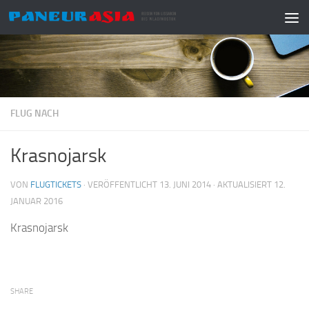
Zum Inhalt springen
FLUG NACH
Krasnojarsk
VON
FLUGTICKETS
· VERÖFFENTLICHT
13. JUNI 2014
· AKTUALISIERT
12.
JANUAR 2016
Krasnojarsk
SHARE