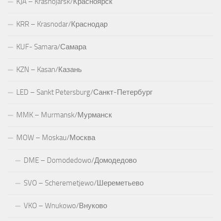
KJA – Krasnojarsk/Красноярск
KRR – Krasnodar/Краснодар
KUF- Samara/Самара
KZN – Kasan/Казань
LED – Sankt Petersburg/Санкт-Петербург
MMK – Murmansk/Мурманск
MOW – Moskau/Москва
DME – Domodedowo/Домодедово
SVO – Scheremetjewo/Шереметьево
VKO – Wnukowo/Внуково