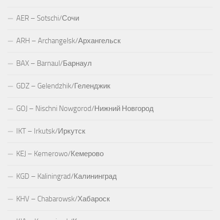
AER – Sotschi/Сочи
ARH – Archangelsk/Архангельск
BAX – Barnaul/Барнаул
GDZ – Gelendzhik/Геленджик
GOJ – Nischni Nowgorod/Нижний Новгород
IKT – Irkutsk/Иркутск
KEJ – Kemerowo/Кемерово
KGD – Kaliningrad/Калининград
KHV – Chabarowsk/Хабароск