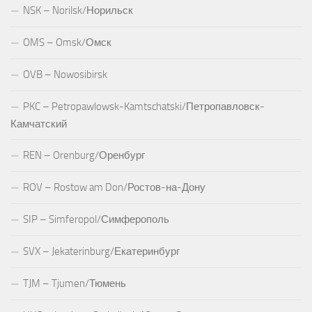
NSK – Norilsk/Норильск
OMS – Omsk/Омск
OVB – Nowosibirsk
PKC – Petropawlowsk-Kamtschatski/Петропавловск-
Камчатский
REN – Orenburg/Оренбург
ROV – Rostow am Don/Ростов-на-Дону
SIP – Simferopol/Симферополь
SVX – Jekaterinburg/Екатеринбург
TJM – Tjumen/Тюмень