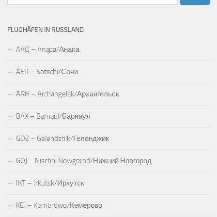
nach:
FLUGHÄFEN IN RUSSLAND
AAQ – Anapa/Анапа
AER – Sotschi/Сочи
ARH – Archangelsk/Архангельск
BAX – Barnaul/Барнаул
GDZ – Gelendzhik/Геленджик
GOJ – Nischni Nowgorod/Нижний Новгород
IKT – Irkutsk/Иркутск
KEJ – Kemerowo/Кемерово