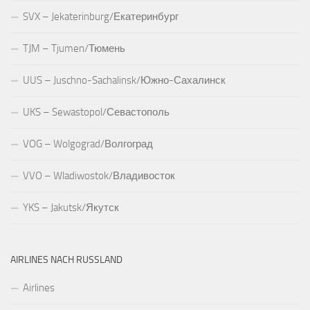
SVX – Jekaterinburg/Екатеринбург
TJM – Tjumen/Тюмень
UUS – Juschno-Sachalinsk/Южно-Сахалинск
UKS – Sewastopol/Севастополь
VOG – Wolgograd/Волгоград
VVO – Wladiwostok/Владивосток
YKS – Jakutsk/Якутск
AIRLINES NACH RUSSLAND
Airlines