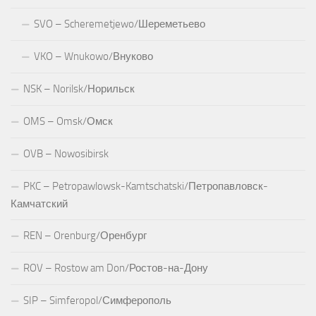
SVO – Scheremetjewo/Шереметьево
VKO – Wnukowo/Внуково
NSK – Norilsk/Норильск
OMS – Omsk/Омск
OVB – Nowosibirsk
PKC – Petropawlowsk-Kamtschatski/Петропавловск-
Камчатский
REN – Orenburg/Оренбург
ROV – Rostow am Don/Ростов-на-Дону
SIP – Simferopol/Симферополь