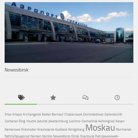
Nowosibirsk
Altai
Anapa
Archangelsk
Baikal
Barnaul
Chabarowsk
Domodedowo
Gelendschik
Goldener Ring
Irkutsk
Jakutsk
Jekaterinburg
Juschno-Sachalinsk
Kaliningrad
Kasan
Moskau
Kemerowo
Krasnodar
Krasnojarsk
Kusbass
Königsberg
Murmansk
Nizhnij Nowgorod
Norden
Norilsk
Nowosibirsk
Omsk
Orenburg
Petropawlowsk-