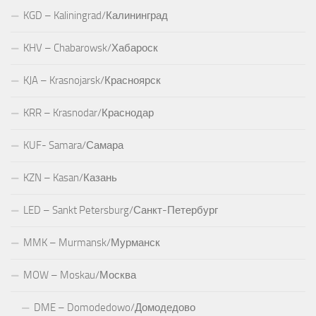
KGD – Kaliningrad/Калининград
KHV – Chabarowsk/Хабароск
KJA – Krasnojarsk/Красноярск
KRR – Krasnodar/Краснодар
KUF- Samara/Самара
KZN – Kasan/Казань
LED – Sankt Petersburg/Санкт-Петербург
MMK – Murmansk/Мурманск
MOW – Moskau/Москва
DME – Domodedowo/Домодедово