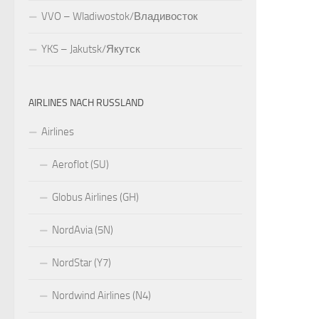
VVO – Wladiwostok/Владивосток
YKS – Jakutsk/Якутск
AIRLINES NACH RUSSLAND
Airlines
Aeroflot (SU)
Globus Airlines (GH)
NordAvia (5N)
NordStar (Y7)
Nordwind Airlines (N4)