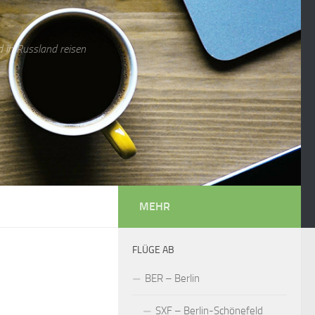
 in Russland reisen
MEHR
FLÜGE AB
BER – Berlin
SXF – Berlin-Schönefeld