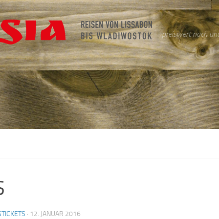
preiswert nach und
S
GTICKETS
·
12. JANUAR 2016