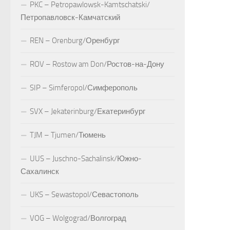
PKC – Petropawlowsk-Kamtschatski/
Петропавловск-Камчатский
REN – Orenburg/Оренбург
ROV – Rostow am Don/Ростов-на-Дону
SIP – Simferopol/Симферополь
SVX – Jekaterinburg/Екатеринбург
TJM – Tjumen/Тюмень
UUS – Juschno-Sachalinsk/Южно-
Сахалинск
UKS – Sewastopol/Севастополь
VOG – Wolgograd/Волгоград