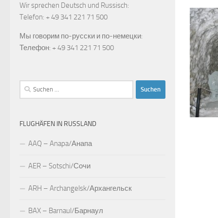
Wir sprechen Deutsch und Russisch:
Telefon: + 49 341 221 71 500
Мы говорим по-русски и по-немецки:
Телефон: + 49 341 221 71 500
Suchen
nach:
FLUGHÄFEN IN RUSSLAND
AAQ – Anapa/Анапа
AER – Sotschi/Сочи
ARH – Archangelsk/Архангельск
BAX – Barnaul/Барнаул