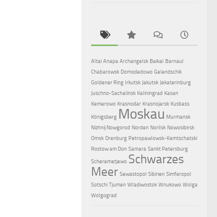
Altai
Anapa
Archangelsk
Baikal
Barnaul
Chabarowsk
Domodedowo
Gelendschik
Goldener Ring
Irkutsk
Jakutsk
Jekaterinburg
Juschno-Sachalinsk
Kaliningrad
Kasan
Kemerowo
Krasnodar
Krasnojarsk
Kusbass
Moskau
Königsberg
Murmansk
Nizhnij Nowgorod
Norden
Norilsk
Nowosibirsk
Omsk
Orenburg
Petropawlowsk-Kamtschatski
Rostow am Don
Samara
Sankt Petersburg
Schwarzes
Scheremetjewo
Meer
Sewastopol
Sibirien
Simferopol
Sotschi
Tjumen
Wladiwostok
Wnukowo
Wolga
Wolgograd