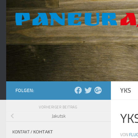
Zum Inhalt springen
YKS
FOLGEN:
VORHERIGER BEITRAG
YK
Jakutsk
KONTAKT / КОНТАКТ
VON
FLU