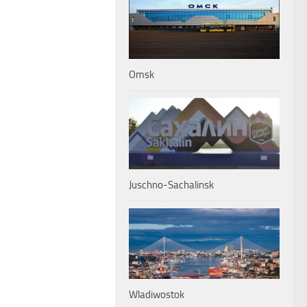
Omsk
Juschno-Sachalinsk
Wladiwostok