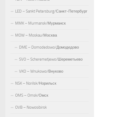
LED – Sankt Petersburg/Санкт-Петербург
MMK – Murmansk/Мурманск
MOW – Moskau/Москва
DME – Domodedowo/Домодедово
SVO – Scheremetjewo/Шереметьево
VKO – Wnukowo/Внуково
NSK – Norilsk/Норильск
OMS – Omsk/Омск
OVB – Nowosibirsk