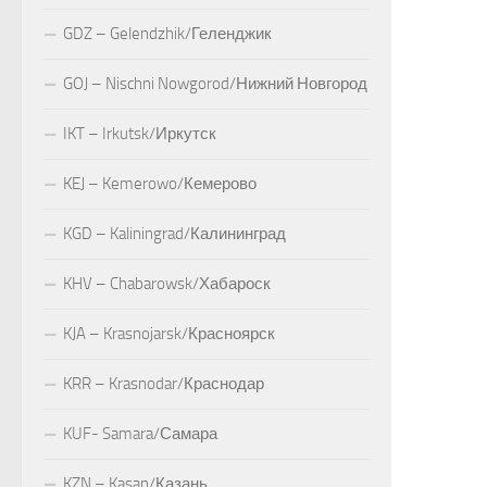
GDZ – Gelendzhik/Геленджик
GOJ – Nischni Nowgorod/Нижний Новгород
IKT – Irkutsk/Иркутск
KEJ – Kemerowo/Кемерово
KGD – Kaliningrad/Калининград
KHV – Chabarowsk/Хабароск
KJA – Krasnojarsk/Красноярск
KRR – Krasnodar/Краснодар
KUF- Samara/Самара
KZN – Kasan/Казань